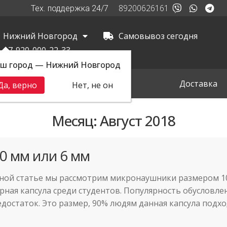
89200626161
Тех. поддержка 24/7
Нижний Новгород
Самовывоз сегодня
+7-920-000-22-33
ш город — Нижний Новгород
вная
Самовывоз
Доставка
Да, верно
Нет, не он
Месяц:
Август 2018
0 мм или 6 мм
нной статье мы рассмотрим микронаушники размером 10
лярная капсула среди студентов. Популярность обусловл
едостаток. Это размер, 90% людям данная капсула подхо