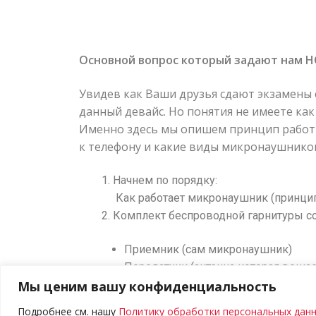
Основной вопрос который задают нам Н
Увидев как Ваши друзья сдают экзамены
данный девайс. Но понятия не имеете как
Именно здесь мы опишем принцип работ
к телефону и какие виды микронаушнико
Начнем по порядку:
Как работает микронаушник (принцип
Комплект беспроводной гарнитуры со
Приемник (сам микронаушник)
Передатчик (антенна которая веша
Мы ценим вашу конфиденциальность
Приемник (дальше будем называть 
Есть два вида микронаушника магн
Подробнее см. нашу
Политику обработки персональных дан