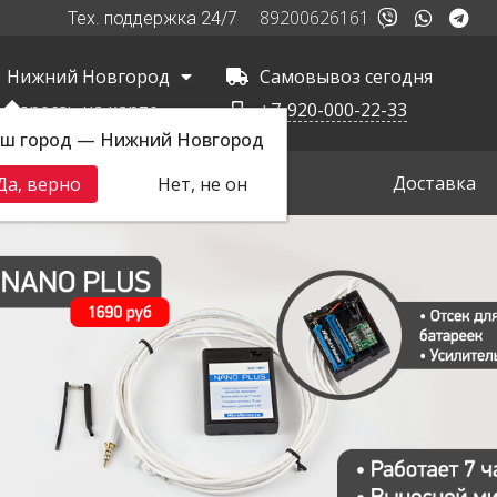
89200626161
Тех. поддержка 24/7
Нижний Новгород
Самовывоз сегодня
Адреса:
на карте
+7-920-000-22-33
ш город — Нижний Новгород
вная
Самовывоз
Доставка
Да, верно
Нет, не он