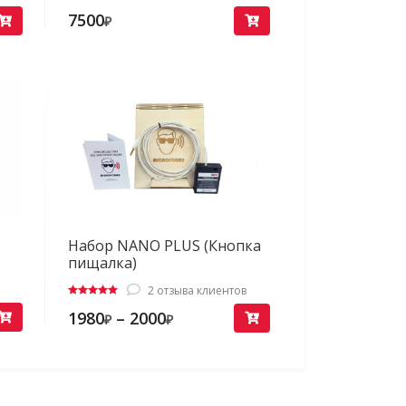
7500
₽
Набор NANO PLUS (Кнопка
пищалка)
2
отзыва клиентов
Оценка
1980
–
2000
₽
₽
5.00
из 5