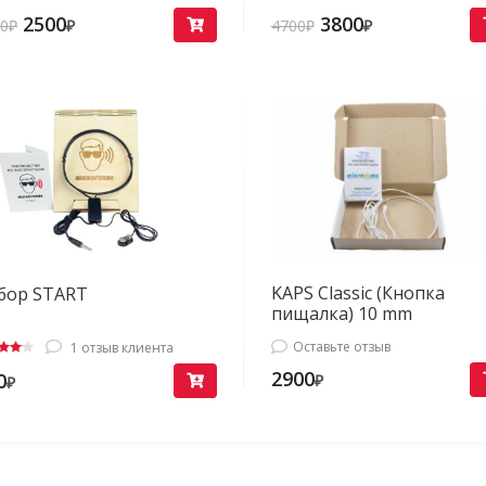
2500
3800
00
₽
₽
4700
₽
₽
KAPS Classic (Кнопка
бор START
пищалка) 10 mm
Оставьте отзыв
1
отзыв клиента
нка
2900
0
₽
₽
из 5