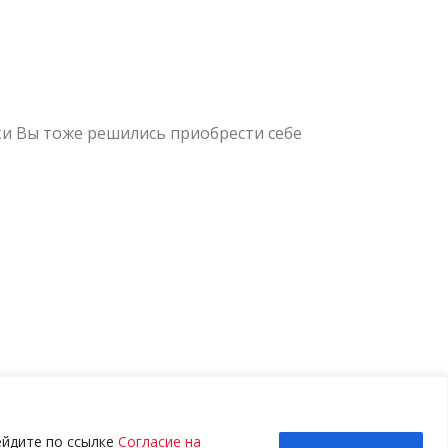
и Вы тоже решились приобрести себе
0
а шею под одежду Вы одеваете антенну,
ейдите по ссылке
Согласие на