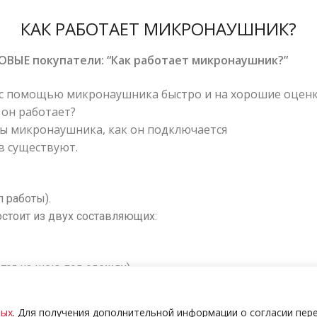
КАК РАБОТАЕТ МИКРОНАУШНИК?
ОВЫЕ покупатели: “Как работает микронаушник?”
 с помощью микронаушника быстро и на хорошие оценк
 он работает?
ы микронаушника, как он подключается
в существуют.
 работы).
стоит из двух составляющих:
ется на шею под одежду)
микронаушник), устанавливается в ухо.
ит или капсула, различие между ними рассмотрим ниже. Н
ных
. Для получения дополнительной информации о согласии пер