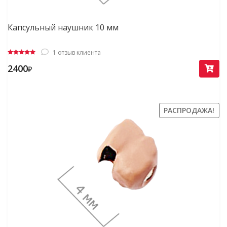
Капсульный наушник 10 мм
1
отзыв клиента
Оценка
2400
₽
5.00
из 5
РАСПРОДАЖА!