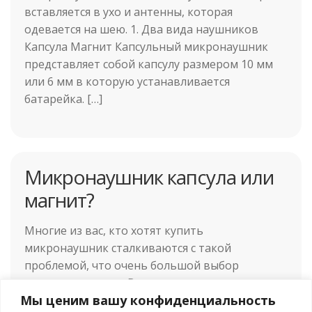
вставляется в ухо и антенны, которая
одевается на шею. 1. Два вида наушников
Капсула Магнит Капсульный микронаушник
представляет собой капсулу размером 10 мм
или 6 мм в которую устанавливается
батарейка. […]
Микронаушник капсула или
магнит?
Многие из вас, кто хотят купить
микронаушник сталкиваются с такой
проблемой, что очень большой выбор
микронаушников. В хороших интернет-
Мы ценим вашу конфиденциальность
магахинах выбор бывает из 8-12 комплектов.