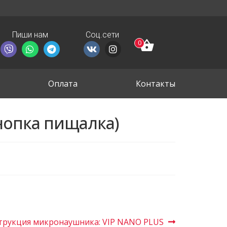
Пиши нам
Соц.сети
0
Оплата
Контакты
нопка пищалка)
трукция микронаушника: VIP NANO PLUS