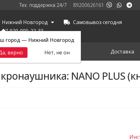
89200626161
Тех. поддержка 24/7
Нижний Новгород
Самовывоз сегодня
+7-920-000-22-33
ш город — Нижний Новгород
вная
Самовывоз
Доставка
Да, верно
Нет, не он
кронаушника: NANO PLUS (к
Инс