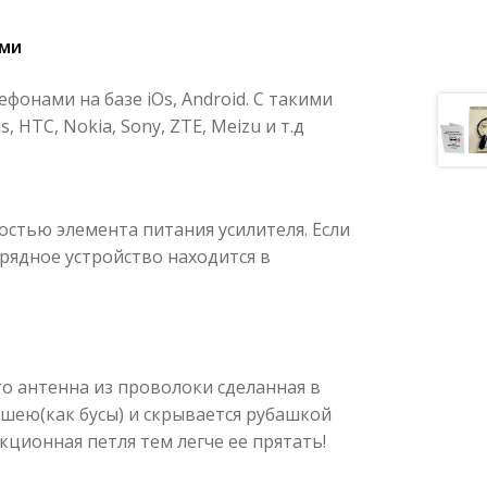
ами
онами на базе iOs, Android. С такими
 HTC, Nokia, Sony, ZTE, Meizu и т.д
стью элемента питания усилителя. Если
арядное устройство находится в
то антенна из проволоки сделанная в
 шею(как бусы) и скрывается рубашкой
ционная петля тем легче ее прятать!