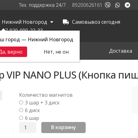
89200626161
Тех. поддержка 24/7
Нижний Новгород
Самовывоз сегодня
+7-920-000-22-33
ш город — Нижний Новгород
вная
Самовывоз
Доставка
Да, верно
Нет, не он
р VIP NANO PLUS (Кнопка пищ
Количество магнитов
3 шар + 3 диск
6 диск
6 шар
В корзину