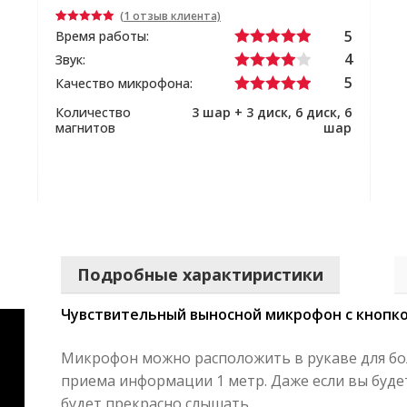
(
1
отзыв клиента)
5
Рейтинг
1
Время работы:
5.00
из 5 на
4
Звук:
основе
5
Качество микрофона:
опроса
пользовател
Количество
3 шар + 3 диск, 6 диск, 6
я
магнитов
шар
Подробные характиристики
Чувствительный выносной микрофон с кнопк
Микрофон можно расположить в рукаве для бол
приема информации 1 метр. Даже если вы буде
будет прекрасно слышать.